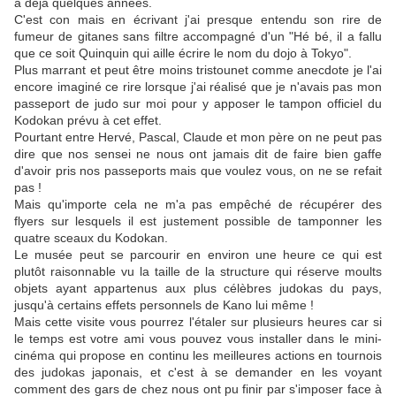
a déjà quelques années.
C'est con mais en écrivant j'ai presque entendu son rire de
fumeur de gitanes sans filtre accompagné d'un "Hé bé, il a fallu
que ce soit Quinquin qui aille écrire le nom du dojo à Tokyo".
Plus marrant et peut être moins tristounet comme anecdote je l'ai
encore imaginé ce rire lorsque j'ai réalisé que je n'avais pas mon
passeport de judo sur moi pour y apposer le tampon officiel du
Kodokan prévu à cet effet.
Pourtant entre Hervé, Pascal, Claude et mon père on ne peut pas
dire que nos sensei ne nous ont jamais dit de faire bien gaffe
d'avoir pris nos passeports mais que voulez vous, on ne se refait
pas !
Mais qu'importe cela ne m'a pas empêché de récupérer des
flyers sur lesquels il est justement possible de tamponner les
quatre sceaux du Kodokan.
Le musée peut se parcourir en environ une heure ce qui est
plutôt raisonnable vu la taille de la structure qui réserve moults
objets ayant appartenus aux plus célèbres judokas du pays,
jusqu'à certains effets personnels de Kano lui même !
Mais cette visite vous pourrez l'étaler sur plusieurs heures car si
le temps est votre ami vous pouvez vous installer dans le mini-
cinéma qui propose en continu les meilleures actions en tournois
des judokas japonais, et c'est à se demander en les voyant
comment des gars de chez nous ont pu finir par s'imposer face à