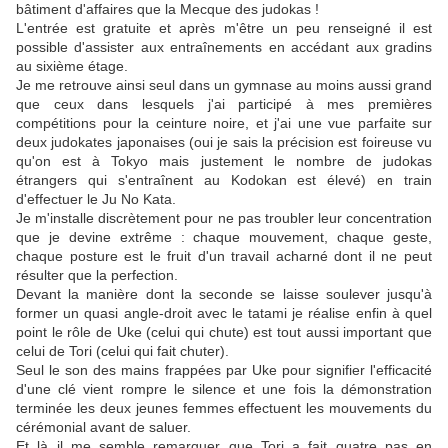
bâtiment d'affaires que la Mecque des judokas !
L'entrée est gratuite et après m'être un peu renseigné il est
possible d'assister aux entraînements en accédant aux gradins
au sixième étage.
Je me retrouve ainsi seul dans un gymnase au moins aussi grand
que ceux dans lesquels j'ai participé à mes premières
compétitions pour la ceinture noire, et j'ai une vue parfaite sur
deux judokates japonaises (oui je sais la précision est foireuse vu
qu'on est à Tokyo mais justement le nombre de judokas
étrangers qui s'entraînent au Kodokan est élevé) en train
d'effectuer le Ju No Kata.
Je m'installe discrètement pour ne pas troubler leur concentration
que je devine extrême : chaque mouvement, chaque geste,
chaque posture est le fruit d'un travail acharné dont il ne peut
résulter que la perfection.
Devant la manière dont la seconde se laisse soulever jusqu'à
former un quasi angle-droit avec le tatami je réalise enfin à quel
point le rôle de Uke (celui qui chute) est tout aussi important que
celui de Tori (celui qui fait chuter).
Seul le son des mains frappées par Uke pour signifier l'efficacité
d'une clé vient rompre le silence et une fois la démonstration
terminée les deux jeunes femmes effectuent les mouvements du
cérémonial avant de saluer.
Et là il me semble remarquer que Tori a fait quatre pas en