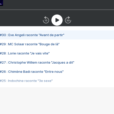
#30 : Eve Angeli raconte "Avant de partir"
#29 : MC Solaar raconte "Bouge de là"
28 : Lorie raconte "Je vais vite"
#27 : Christophe Willem raconte "Jacques a dit"
#26 : Chimène Badi raconte "Entre nous"
#25 : Indochine raconte "3e sexe"
#24 : Zaho raconte "C'est chelou"
#23 : Patrick Bruel raconte "Au café des délices"
#22 : Kyo raconte "Le chemin"