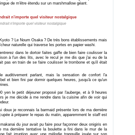
 dingue de m'être étendu sur un marshmallow géant.
ndrait n'importe quel visiteur nostalgique
e Kyoto ? Le Noum Osaka ? De très bons établissements mais
îcheur naturelle qui traverse les portes en papier washi.
entrerez dans le dortoir faites gaffe de bien faire coulisser la
ison à l'un des lits, avec le recul je me dis que j'ai eu de la
t pas en train de se faire coulisser le trombone et qu'il était
le auditivement parlant, mais la sensation de confort l'a
bel et bien fini par dormir quelques heures, jusqu'à ce qu'un
arines.
00 yen le petit déjeuner proposé par l'auberge, et à 9 heures
s je me décide à me rendre dans la cuisine afin de voir qui
odeur.
 doux je reconnais la barmaid présente lors de ma dernière
ccupée à préparer le repas du matin, apparemment le staff est
.
kanai du jour avait pu faire pour façonner deux onigiris en
ma dernière tentative la boulette a fini dans le mur de la
uipe fait irruption avec une mélodie tranquille jouée sur son