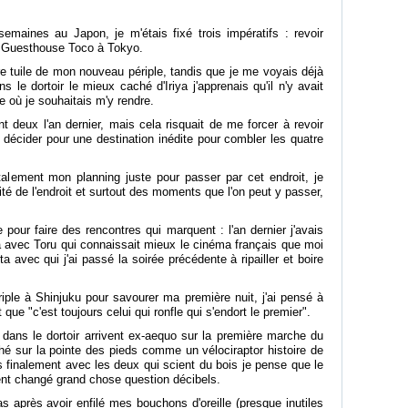
semaines au Japon, je m'étais fixé trois impératifs : revoir
la Guesthouse Toco à Tokyo.
re tuile de mon nouveau périple, tandis que je me voyais déjà
le dortoir le mieux caché d'Iriya j'apprenais qu'il n'y avait
de où je souhaitais m'y rendre.
t deux l'an dernier, mais cela risquait de me forcer à revoir
e décider pour une destination inédite pour combler les quatre
otalement mon planning juste pour passer par cet endroit, je
ité de l'endroit et surtout des moments que l'on peut y passer,
 pour faire des rencontres qui marquent : l'an dernier j'avais
a avec Toru qui connaissait mieux le cinéma français que moi
a avec qui j'ai passé la soirée précédente à ripailler et boire
riple à Shinjuku pour savourer ma première nuit, j'ai pensé à
que "c'est toujours celui qui ronfle qui s'endort le premier".
 dans le dortoir arrivent ex-aequo sur la première marche du
hé sur la pointe des pieds comme un vélociraptor histoire de
s finalement avec les deux qui scient du bois je pense que le
ent changé grand chose question décibels.
s après avoir enfilé mes bouchons d'oreille (presque inutiles