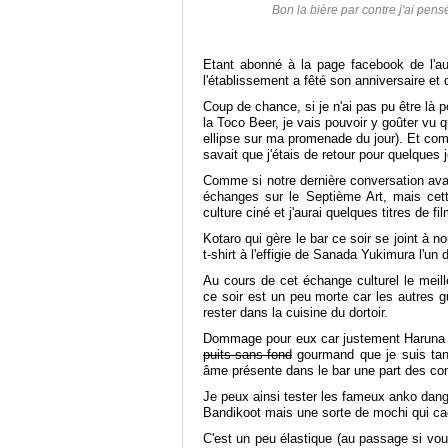
Bon la bière par contre j'ai pens
Etant abonné à la page facebook de l'au
l'établissement a fêté son anniversaire et
Coup de chance, si je n'ai pas pu être là p
la Toco Beer, je vais pouvoir y goûter vu qu
ellipse sur ma promenade du jour). Et com
savait que j'étais de retour pour quelques
Comme si notre dernière conversation avai
échanges sur le Septième Art, mais cette
culture ciné et j'aurai quelques titres de fi
Kotaro qui gère le bar ce soir se joint à n
t-shirt à l'effigie de Sanada Yukimura l'u
Au cours de cet échange culturel le meil
ce soir est un peu morte car les autres 
rester dans la cuisine du dortoir.
Dommage pour eux car justement Haruna vie
puits-sans-fond
gourmand que je suis tand
âme présente dans le bar une part des conf
Je peux ainsi tester les fameux anko dan
Bandikoot mais une sorte de mochi qui ca
C'est un peu élastique (au passage si vo