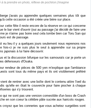
é à la prendre en photo, réflexe de pochtron j'imagine
berge j'avais pu apprendre quelques semaines plus tôt que
 qu'à cette occasion a été créée une bière sur place.
our cette fête il reste encore de la réserve en ce qui concerne
e le bar vient d'ouvrir (oui au passage j'ai décidé de faire une
me je n'aime pas boire seul cela tombe bien car Toru San qui
 jours est de passage.
t eu lieu il y a quelques jours seulement nous reprenons nos
 fois-ci je ne suis plus le seul à apprendre sur sa propre
lms japonais à lui faire découvrir.
ous et la discussion bifurque sur les samouraïs car je porte un
n des défenseurs d'Osaka.
leur rendeur de pièces de 500 yen m'explique que l'ambiance
guests sont tous du même pays et ils ont visiblement préféré
nt de rentrer avec une boîte dont le contenu attire l'oeil du
is qu'elle en ôtait le couvercle pour faire piocher à chaque
iseries qui s'y trouvent.
go qui ne sont pas une version comestible d'un boss de Crash
che en son coeur la célèbre pâte sucrée aux haricots rouges.
us croyez que les conneries que vous achetez surgelées sont