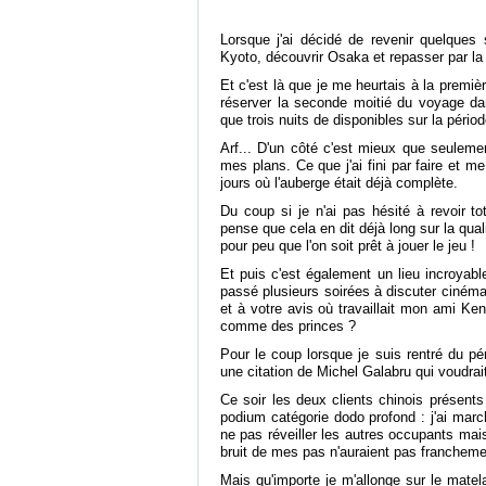
Lorsque j'ai décidé de revenir quelques 
Kyoto, découvrir Osaka et repasser par 
Et c'est là que je me heurtais à la premiè
réserver la seconde moitié du voyage dans 
que trois nuits de disponibles sur la pério
Arf... D'un côté c'est mieux que seulemen
mes plans. Ce que j'ai fini par faire et m
jours où l'auberge était déjà complète.
Du coup si je n'ai pas hésité à revoir t
pense que cela en dit déjà long sur la qual
pour peu que l'on soit prêt à jouer le jeu !
Et puis c'est également un lieu incroyable
passé plusieurs soirées à discuter ciném
et à votre avis où travaillait mon ami Kent
comme des princes ?
Pour le coup lorsque je suis rentré du pé
une citation de Michel Galabru qui voudrait 
Ce soir les deux clients chinois présents
podium catégorie dodo profond : j'ai marc
ne pas réveiller les autres occupants mai
bruit de mes pas n'auraient pas franchem
Mais qu'importe je m'allonge sur le matela