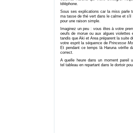
téléphone.
Sous ses explications car la miss parle 
ma tasse de thé vert dans le calme et s'il n
pour une raison simple.
Imaginez un peu : vous êtes à votre prem
oeufs de morue ou aux algues violette
tandis que Aki et Area préparent la suite 
votre esprit la séquence de
Princesse M
Et pendant ce temps là Haruna vérifie da
correct.
A quelle heure dans un moment pareil un 
tel tableau en repartant dans le dortoir p