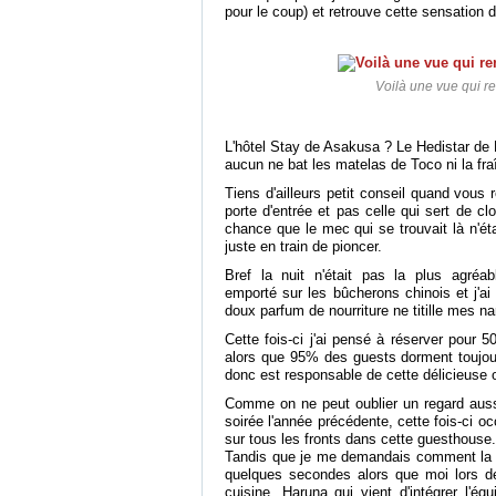
pour le coup) et retrouve cette sensation
Voilà une vue qui re
L'hôtel Stay de Asakusa ? Le Hedistar d
aucun ne bat les matelas de Toco ni la fra
Tiens d'ailleurs petit conseil quand vous r
porte d'entrée et pas celle qui sert de clo
chance que le mec qui se trouvait là n'étai
juste en train de pioncer.
Bref la nuit n'était pas la plus agréab
emporté sur les bûcherons chinois et j'ai 
doux parfum de nourriture ne titille mes n
Cette fois-ci j'ai pensé à réserver pour 5
alors que 95% des guests dorment toujour
donc est responsable de cette délicieuse 
Comme on ne peut oublier un regard aussi
soirée l'année précédente, cette fois-ci o
sur tous les fronts dans cette guesthouse
Tandis que je me demandais comment la ma
quelques secondes alors que moi lors de 
cuisine, Haruna qui vient d'intégrer l'éq