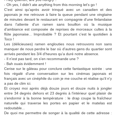
- Oh yes, I didn't ate anything from this morning let's go !
C'est ainsi qu'après avoir trinqué avec un canadien et des
japonais je me retrouve à faire la queue pendant une vingtaine
de minutes devant le restaurant en compagnie d'une finlandaise
dans l'attente d'un ramen sans bouillon où la musique
d'ambiance est composée de reprises de morceaux cultes à la
flûte japonaise... Improbable ? Et pourtant c'est le quotidien à
Toco !
Les (délicieuses) ramen englouties nous retrouvons non sans
manquer de nous perdre le bar où d'autres gens du quartier sont
arrivés pendant les 3/4 d'heures qu'a duré notre absence.
- Il n'est pas tard, on s'en recommande une ?
- Bah ouais évidemment !
Cerise sur le gâteau pour conclure cette fantastique soirée : une
fois régalé d'une conversation sur les cinémas japonais et
français avec un cinéphile du coin je me couche et réalise qu'il n'y
a pas de clim ici.
Et croyez moi après déjà douze jours et douze nuits à jongler
entre 34 degrés dehors et 23 degrés à l'intérieur quel plaisir de
s'endormir à la bonne température : le drap coupe la fraîcheur
naturelle qui traverse les portes en papier et le matelas est
redoutable...
De quoi me permettre de songer à la qualité de cette adresse :