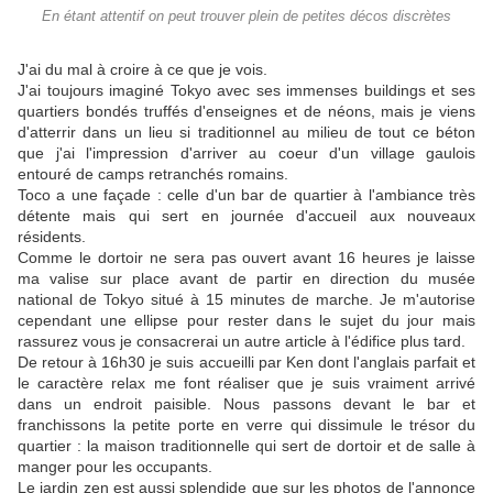
En étant attentif on peut trouver plein de petites décos discrètes
J'ai du mal à croire à ce que je vois.
J'ai toujours imaginé Tokyo avec ses immenses buildings et ses
quartiers bondés truffés d'enseignes et de néons, mais je viens
d'atterrir dans un lieu si traditionnel au milieu de tout ce béton
que j'ai l'impression d'arriver au coeur d'un village gaulois
entouré de camps retranchés romains.
Toco a une façade : celle d'un bar de quartier à l'ambiance très
détente mais qui sert en journée d'accueil aux nouveaux
résidents.
Comme le dortoir ne sera pas ouvert avant 16 heures je laisse
ma valise sur place avant de partir en direction du musée
national de Tokyo situé à 15 minutes de marche. Je m'autorise
cependant une ellipse pour rester dans le sujet du jour mais
rassurez vous je consacrerai un autre article à l'édifice plus tard.
De retour à 16h30 je suis accueilli par Ken dont l'anglais parfait et
le caractère relax me font réaliser que je suis vraiment arrivé
dans un endroit paisible. Nous passons devant le bar et
franchissons la petite porte en verre qui dissimule le trésor du
quartier : la maison traditionnelle qui sert de dortoir et de salle à
manger pour les occupants.
Le jardin zen est aussi splendide que sur les photos de l'annonce