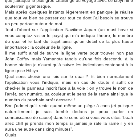
que j'attaque le plus gros challenge du voyage avec ce labyrinthe
souterrain gigantesque.
Mais après quelques instants légèrement en panique je réalise
que tout va bien se passer car tout ce dont j'ai besoin se trouve
un peu partout autour de moi.
Tout d'abord sur l'application Navitime Japan (un must have si
vous comptez visiter le pays) qui m'a indiqué l'heure, le numéro
du quai et le tarif du trajet ainsi qu'un détail de la plus haute
importance : la couleur de la ligne.
Il me suffit ainsi de suivre la ligne verte pour trouver non pas
John Coffey mais Yamanote tandis qu'une fois descendu à la
bonne station je n'aurai qu'à suivre les indications contenant à la
ligne grise Hibiya.
Quel sens choisir une fois sur le quai ? Et bien normalement
l'application vous l'indique, mais en cas de doute il suffit de
checker le panneau inscrit face à la voie : on y trouve le nom de
l'arrêt, son numéro, sa couleur et le sens de la rame ainsi que le
numéro du prochain arrêt desservi !
Bon j'admet qu'il reste quand même un piège à cons (et puisque
naturellement je suis tombé dedans je peux parler en
connaissance de cause) dans le sens où si vous vous dites "boah
allez chill je prends mon temps si jamais je rate la rame il y en
aura une autre dans cinq minutes".
Ouais.