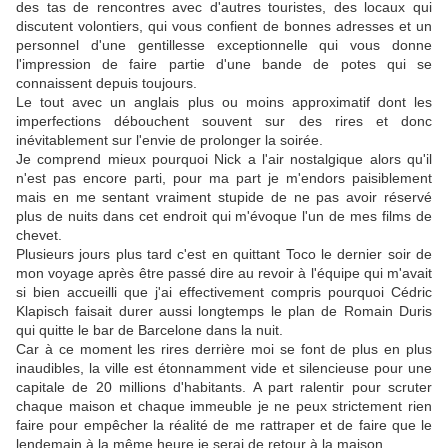
des tas de rencontres avec d'autres touristes, des locaux qui
discutent volontiers, qui vous confient de bonnes adresses et un
personnel d'une gentillesse exceptionnelle qui vous donne
l'impression de faire partie d'une bande de potes qui se
connaissent depuis toujours.
Le tout avec un anglais plus ou moins approximatif dont les
imperfections débouchent souvent sur des rires et donc
inévitablement sur l'envie de prolonger la soirée.
Je comprend mieux pourquoi Nick a l'air nostalgique alors qu'il
n'est pas encore parti, pour ma part je m'endors paisiblement
mais en me sentant vraiment stupide de ne pas avoir réservé
plus de nuits dans cet endroit qui m'évoque l'un de mes films de
chevet.
Plusieurs jours plus tard c'est en quittant Toco le dernier soir de
mon voyage après être passé dire au revoir à l'équipe qui m'avait
si bien accueilli que j'ai effectivement compris pourquoi Cédric
Klapisch faisait durer aussi longtemps le plan de Romain Duris
qui quitte le bar de Barcelone dans la nuit.
Car à ce moment les rires derrière moi se font de plus en plus
inaudibles, la ville est étonnamment vide et silencieuse pour une
capitale de 20 millions d'habitants. A part ralentir pour scruter
chaque maison et chaque immeuble je ne peux strictement rien
faire pour empêcher la réalité de me rattraper et de faire que le
lendemain à la même heure je serai de retour à la maison.