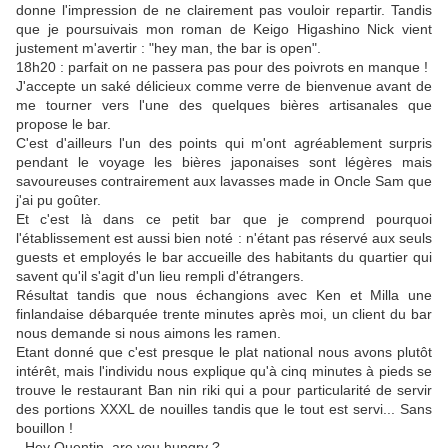
donne l'impression de ne clairement pas vouloir repartir. Tandis
que je poursuivais mon roman de Keigo Higashino Nick vient
justement m'avertir : "hey man, the bar is open".
18h20 : parfait on ne passera pas pour des poivrots en manque !
J'accepte un saké délicieux comme verre de bienvenue avant de
me tourner vers l'une des quelques bières artisanales que
propose le bar.
C'est d'ailleurs l'un des points qui m'ont agréablement surpris
pendant le voyage les bières japonaises sont légères mais
savoureuses contrairement aux lavasses made in Oncle Sam que
j'ai pu goûter.
Et c'est là dans ce petit bar que je comprend pourquoi
l'établissement est aussi bien noté : n'étant pas réservé aux seuls
guests et employés le bar accueille des habitants du quartier qui
savent qu'il s'agit d'un lieu rempli d'étrangers.
Résultat tandis que nous échangions avec Ken et Milla une
finlandaise débarquée trente minutes après moi, un client du bar
nous demande si nous aimons les ramen.
Etant donné que c'est presque le plat national nous avons plutôt
intérêt, mais l'individu nous explique qu'à cinq minutes à pieds se
trouve le restaurant Ban nin riki qui a pour particularité de servir
des portions XXXL de nouilles tandis que le tout est servi... Sans
bouillon !
- Hey Quentin, are you hungry ?