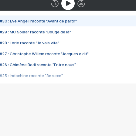
#30 : Eve Angeli raconte "Avant de partir"
#29 : MC Solaar raconte "Bouge de là"
28 : Lorie raconte "Je vais vite"
#27 : Christophe Willem raconte "Jacques a dit"
#26 : Chimène Badi raconte "Entre nous"
#25 : Indochine raconte "3e sexe"
#24 : Zaho raconte "C'est chelou"
#23 : Patrick Bruel raconte "Au café des délices"
#22 : Kyo raconte "Le chemin"
#21 : Nolwenn Leroy raconte "Cassé"
#20 : Patrick Hernandez raconte "Born to be alive"